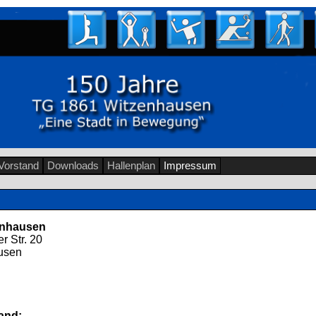
Vorstand
Downloads
Hallenplan
Impressum
enhausen
r Str. 20
usen
and: