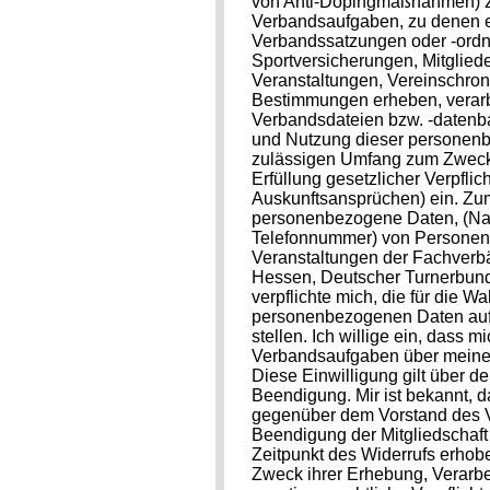
von Anti-Dopingmaßnahmen) 
Verbandsaufgaben, zu denen er
Verbandssatzungen oder -ordnu
Sportversicherungen, Mitglie
Veranstaltungen, Vereinschro
Bestimmungen erheben, verarbe
Verbandsdateien bzw. -datenba
und Nutzung dieser personenb
zulässigen Umfang zum Zweck
Erfüllung gesetzlicher Verpfli
Auskunftsansprüchen) ein. Zu
personenbezogene Daten, (Nam
Telefonnummer) von Personen,
Veranstaltungen der Fachverb
Hessen, Deutscher Turnerbund,
verpflichte mich, die für die
personenbezogenen Daten auf 
stellen. Ich willige ein, das
Verbandsaufgaben über meine
Diese Einwilligung gilt über d
Beendigung. Mir ist bekannt, da
gegenüber dem Vorstand des 
Beendigung der Mitgliedschaft
Zeitpunkt des Widerrufs erhob
Zweck ihrer Erhebung, Verarbei