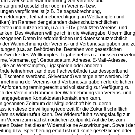
zum Zwecke der Wahrnehmung von Vereins- und
 aufgrund gesetzlicher oder in Vereins- bzw.
ngen verpflichtet ist (z.B. Beitragsabrechnung,
dermeldungen, Teilnahmeberechtigung an Wettkämpfen und
niken) im Rahmen der geltenden datenschutzrechtlichen
iten und nutzen kann, u.a. in EDV-gestützten Vereins- und
nken. Des Weiteren willige ich in die Weitergabe, Übermittlun
ezogenen Daten im erforderlichen und datenschutzrechtlich
 der Wahrnehmung der Vereins- und Verbandsaufgaben und z
chtungen (u.a. an Behörden bei Bestehen von gesetzlichen
m Zwecke des Wettkampfes, Ligabetriebes u.a. müssen einzeln
e, Vorname, ggf. Geburtsdatum, Adresse, E-Mail-Adresse,
 die an Wettkämpfen, Ligaspielen oder anderen
ände teilnehmen, an diese Fachverbände (Landessportbund
 Tischtennisverband, Skiverband) weitergeleitet werden. Ich
 Wahrnehmung der Vereins- und Verbandsaufgaben erforderlichen
Anforderung termingerecht und vollständig zur Verfügung zu
s mich der Verein im Rahmen der Wahrnehmung von Vereins- und
 angegebenen Kontaktdaten kontaktieren kann.
en gesamten Zeitraum der Mitgliedschaft bis zu deren
ss ich diese Einwilligung jederzeit für die Zukunft schriftlich
Vereins
widerrufen
kann. Der Widerruf führt zwangsläufig zur
 im Verein zum nächstmöglichen Zeitpunkt. Auf die bis zum
enen Daten hat dieser Widerruf keine Auswirkungen. Soweit der
tung bzw. Speicherung erfüllt ist und keine gesetzlichen oder