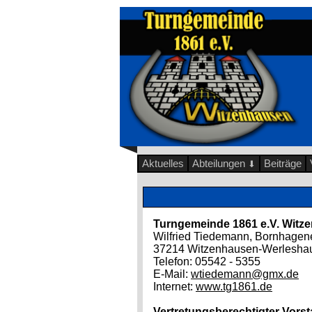
Aktuelles
Abteilungen
Beiträge
⬇
Turngemeinde 1861 e.V. Witz
Wilfried Tiedemann, Bornhagene
37214 Witzenhausen-Werlesha
Telefon: 05542 - 5355
E-Mail:
wtiedemann@gmx.de
Internet:
www.tg1861.de
Vertretungsberechtigter Vorst