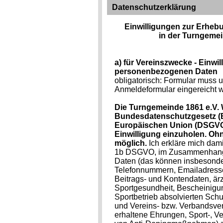
Datenschutzerklärung
Einwilligungen zur Erheb
in der Turngemei
a) für Vereinszwecke - Einw
personenbezogenen Daten
obligatorisch: Formular muss 
Anmeldeformular eingereicht 
Die Turngemeinde 1861 e.V. 
Bundesdatenschutzgesetz (
Europäischen Union (DSGVO) 
Einwilligung einzuholen. Ohne
möglich.
Ich erkläre mich dami
1b DSGVO, im Zusammenhang m
Daten (das können insbesonde
Telefonnummern, Emailadresse,
Beitrags- und Kontendaten, är
Sportgesundheit, Bescheinig
Sportbetrieb absolvierten Sch
und Vereins- bzw. Verbandsve
erhaltene Ehrungen, Sport-, V