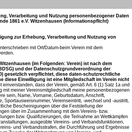
ung, Verarbeitung und Nutzung personenbezogener Daten
nde 1861 e.V. Witzenhausen (Informationspflicht)
illigung zur Erhebung, Verarbeitung und Nutzung von
unterschrieben mit Ort/Datum-beim Verein mit dem
werden.
Witzenhausen (im Folgenden: Verein) ist nach dem
BDSG) und der Datenschutzgrundverordnung der
gesetzlich verpflichtet, diese daten-schutzrechtliche
 diese Einwilligung ist eine Mitgliedschaft im Verein nicht
t einverstanden, dass der Verein, gemäß Art. 6 (1) Satz 1a und
it meiner Vereinsmitgliedschaft meine personenbezogenen
re sein, Name, Vorname, Geburtsdatum, Anschrift,
 Sportausweisnummer, Vereinseintritt, -wechsel und -austritt,
ztliche Bescheinigungen über die Feststellung der
ungen über im Zusammenhang mit dem Vereins- bzw.
ulungen bzw. Qualifizierungen, die Teilnahme an Wettkämpfen
ranstaltungen, ausgeübte Vereins- und Verbandsfunktionen,
ereins- und Verbandsstrafen, die Durchführung und Ergebnisse